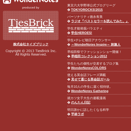
東京六大学野球公式ブログリーグ
produced by
TOKYOROCKS!2015
パーソナリティ徳永有美
ラジオ『ベストセラーを読んでみた。』
学生才能発掘バラエティ
学生HEROES!
学生×テレビ朝日アナウンサー
株式会社タイズブリック
～WonderNotes Inspire～ 刺激人
早稲田祭でファッションショー開催！
早稲田コレクション2012
学生たちの個性が交差するブログ集
WonderNotesCOLORS
使える英会話フレーズ満載
見せて通じる英会話ガール
毎月10人の学生に届く招待状。
WonderNotes Gathering
就カツ女子大生の連載漫画
のんたん日記
明日誰かに話したくなる科学
平林ラボ