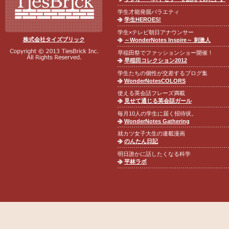
学生才能発掘バラエティ
学生HEROES!
学生×テレビ朝日アナウンサー
株式会社タイズブリック
～WonderNotes Inspire～ 刺激人
早稲田祭でファッションショー開催！
早稲田コレクション2012
学生たちの個性が交差するブログ集
WonderNotesCOLORS
使える英会話フレーズ満載
見せて通じる英会話ガール
毎月10人の学生に届く招待状。
WonderNotes Gathering
就カツ女子大生の連載漫画
のんたん日記
明日誰かに話したくなる科学
平林ラボ