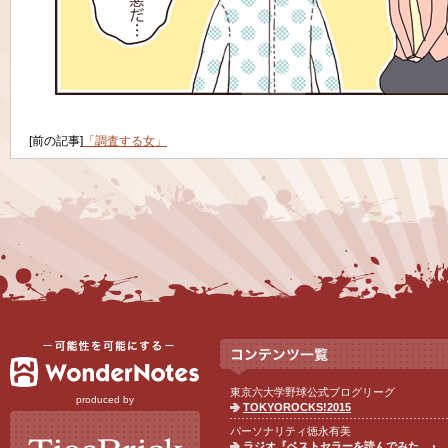
[前の記事]
「調査する女」
東京六大学野球公式ブログリーグ
produced by
TOKYOROCKS!2015
パーソナリティ徳永有美
ラジオ『ベストセラーを読んでみた。』