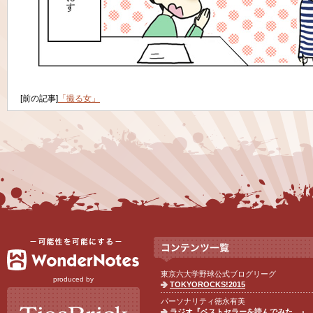
[前の記事]
「撮る女」
東京六大学野球公式ブログリーグ
produced by
TOKYOROCKS!2015
パーソナリティ徳永有美
ラジオ『ベストセラーを読んでみた。』