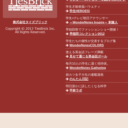
学生才能発掘バラエティ
学生HEROES!
学生×テレビ朝日アナウンサー
株式会社タイズブリック
～WonderNotes Inspire～ 刺激人
早稲田祭でファッションショー開催！
早稲田コレクション2012
学生たちの個性が交差するブログ集
WonderNotesCOLORS
使える英会話フレーズ満載
見せて通じる英会話ガール
毎月10人の学生に届く招待状。
WonderNotes Gathering
就カツ女子大生の連載漫画
のんたん日記
明日誰かに話したくなる科学
平林ラボ